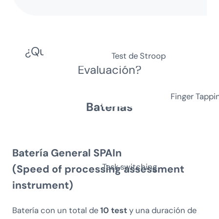
¿Qué encontrarás en NeuronUP
Test de Stroop
Evaluación?
Finger Tappi
Baterías
Batería General SPAIn
Task switching
(Speed of processing assessment
instrument)
Batería con un total de
10 test
y una duración de