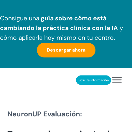
Saltar al contenido principal
Skip to header right navigation
Skip to after header navigation
Skip to site footer
Consigue una
guía sobre cómo
está
cambiando la práctica clínica
con la IA
y
cómo aplicarla hoy mismo en tu centro.
Descargar ahora
Solicita información
NeuronUP
REHABILITACIÓN COGNITIVA PROFESIONAL
NeuronUP Evaluación: