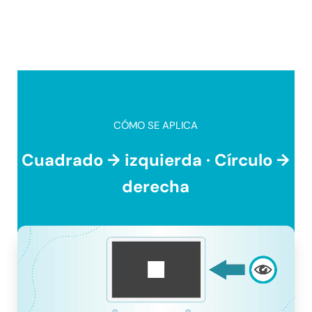
CÓMO SE APLICA
Cuadrado → izquierda · Círculo →
derecha