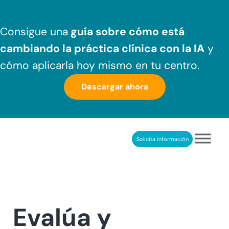
Saltar al contenido principal
Skip to header right navigation
Skip to after header navigation
Skip to site footer
Consigue una
guía sobre cómo
está
cambiando la práctica clínica
con la IA
y
cómo aplicarla hoy mismo en tu centro.
Descargar ahora
Solicita información
NeuronUP
REHABILITACIÓN COGNITIVA PROFESIONAL
Evalúa y