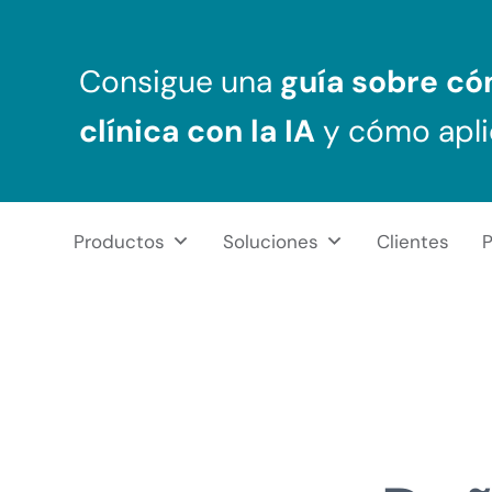
Saltar al contenido principal
Skip to header right navigation
Skip to after header navigation
Skip to site footer
Consigue una
guía sobre c
clínica
con la IA
y cómo apli
Productos
Soluciones
Clientes
P
NeuronUP
REHABILITACIÓN COGNITIVA PROFESIONAL