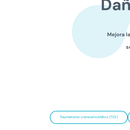
Da
Mejora l
s
Traumatismo craneoencefálico (TCE)