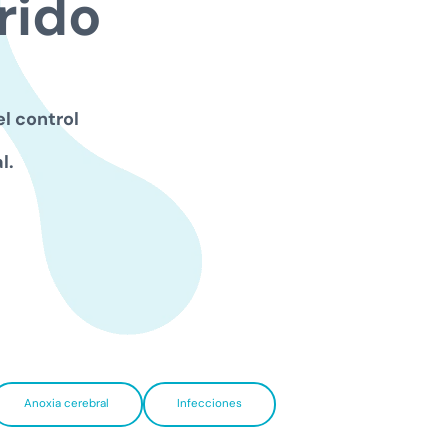
rido
l control
l.
Anoxia cerebral
Infecciones