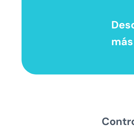
Desc
más 
Contro