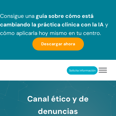
Saltar al contenido principal
Skip to header right navigation
Skip to after header navigation
Skip to site footer
Consigue una
guía sobre cómo
está
cambiando la práctica clínica
con la IA
y
cómo aplicarla hoy mismo en tu centro.
Descargar ahora
Solicita información
NeuronUP
REHABILITACIÓN COGNITIVA PROFESIONAL
Canal ético y de
denuncias