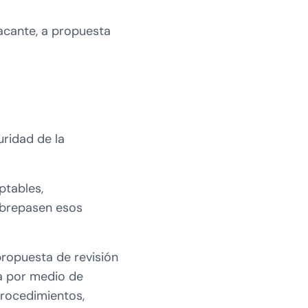
acante, a propuesta
uridad de la
ptables,
obrepasen esos
propuesta de revisión
a por medio de
procedimientos,