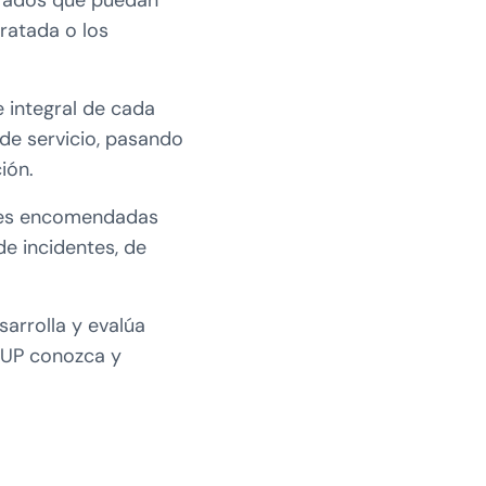
erados que puedan
tratada o los
 integral de cada
 de servicio, pasando
ión.
nes encomendadas
de incidentes, de
sarrolla y evalúa
nUP conozca y