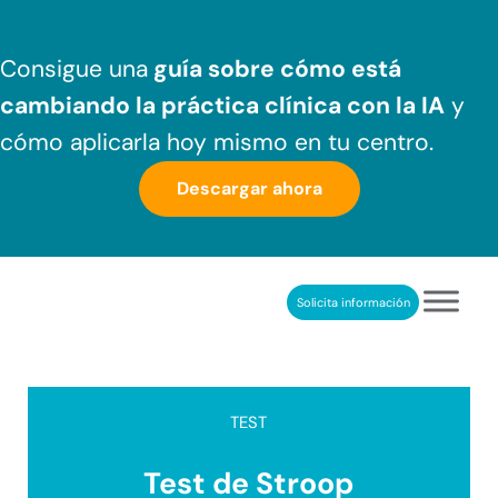
Saltar al contenido principal
Skip to header right navigation
Skip to after header navigation
Skip to site footer
Consigue una
guía sobre cómo
está
cambiando la práctica clínica
con la IA
y
cómo aplicarla hoy mismo en tu centro.
Descargar ahora
Solicita información
NeuronUP
REHABILITACIÓN COGNITIVA PROFESIONAL
TEST
Test de Stroop