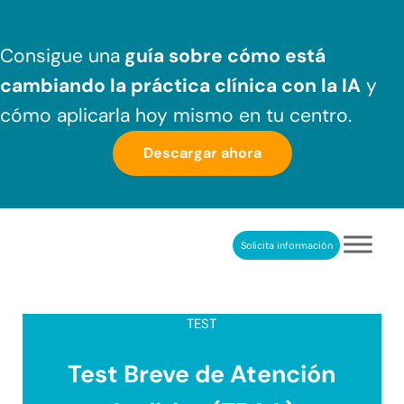
Saltar al contenido principal
Skip to header right navigation
Skip to after header navigation
Skip to site footer
Consigue una
guía sobre cómo
está
cambiando la práctica clínica
con la IA
y
cómo aplicarla hoy mismo en tu centro.
Descargar ahora
Solicita información
NeuronUP
REHABILITACIÓN COGNITIVA PROFESIONAL
TEST
Test Breve de Atención