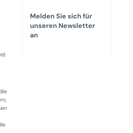
Melden Sie sich für
unseren Newsletter
an
nd:
die
rn,
sen
lle