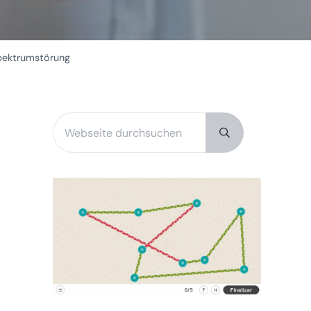
pektrumstörung
Webseite durchsuchen
Sidebar
Submit search