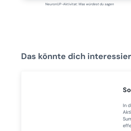
NeuronUP-Aktivitat:
Was würdest du sagen
Das könnte dich interessie
So
In 
Akt
Sum
eff