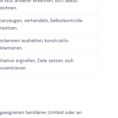
ie Wut anderer erkennen, sich selbst
elohnen.
berzeugen, verhandeln, Selbstkontrolle
insetzen.
eckereien aushalten, konstruktiv
eklamieren.
itiative ergreifen, Ziele setzen, sich
onzentrieren.
 geeigneten familiären Umfeld oder an