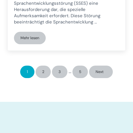
Sprachentwicklungsstörung (SSES) eine
Herausforderung dar, die spezielle
Aufmerksamkeit erfordert. Diese Störung
beeinträchtigt die Sprachentwicklung …
Mehr lesen
Neuropsychologische Intervention mit NeuronUP bei spezif
Interim pages omitted
…
1
2
3
5
Next
Seite
Seite
Seite
Seite