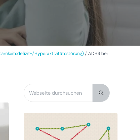
mkeitsdefizit-/Hyperaktivitätsstörung)
/
ADHS bei
Webseite durchsuchen
Sidebar
Submit search