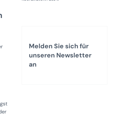
n
Melden Sie sich für
er
unseren Newsletter
an
gst
der