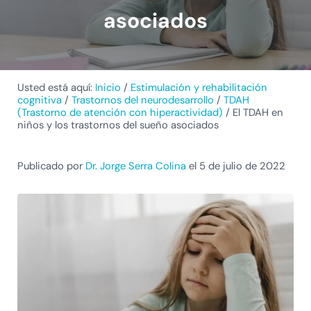
asociados
Usted está aquí:
Inicio
/
Estimulación y rehabilitación
cognitiva
/
Trastornos del neurodesarrollo
/
TDAH
(Trastorno de atención con hiperactividad)
/
El TDAH en
niños y los trastornos del sueño asociados
Publicado por
Dr. Jorge Serra Colina
el 5 de julio de 2022