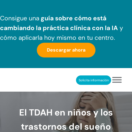
Saltar al contenido principal
Skip to header right navigation
Skip to after header navigation
Skip to site footer
Consigue una
guía sobre cómo
está
cambiando la práctica clínica
con la IA
y
cómo aplicarla hoy mismo en tu centro.
Descargar ahora
Solicita información
NeuronUP
REHABILITACIÓN COGNITIVA PROFESIONAL
El TDAH en niños y los
trastornos del sueño