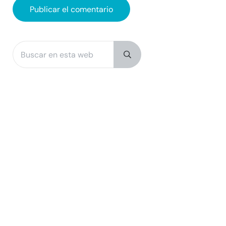
Buscar en esta web
Sidebar
Submit search