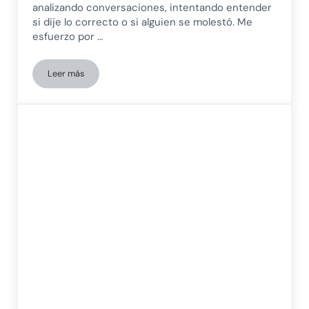
analizando conversaciones, intentando entender
si dije lo correcto o si alguien se molestó. Me
esfuerzo por …
Leer más
Diagnóstico tardío de autismo en mujeres: cómo reconocer si