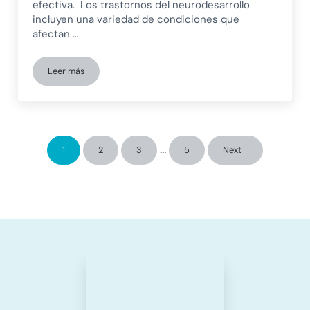
efectiva. Los trastornos del neurodesarrollo
incluyen una variedad de condiciones que
afectan …
Leer más
Tendencias actuales en el tratamiento de trastornos del neu
Páginas intermedias omitida
…
1
2
3
5
Next
Página
Página
Página
Página