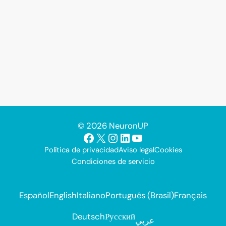
© 2026 NeuronUP
Facebook
X
Instagram
LinkedIn
YouTube
Política de privacidad
Aviso legal
Cookies
Condiciones de servicio
Español
English
Italiano
Português (Brasil)
Français
Deutsch
Русский
عربي