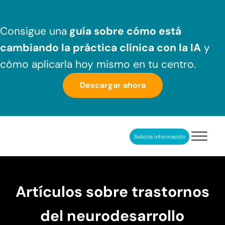
Saltar al contenido principal
Skip to header right navigation
Skip to after header navigation
Skip to site footer
Consigue una
guía sobre cómo
está
cambiando la práctica clínica
con la IA
y
cómo aplicarla hoy mismo en tu centro.
Descargar ahora
Solicita información
NeuronUP
REHABILITACIÓN COGNITIVA PROFESIONAL
Artículos sobre trastornos
del neurodesarrollo