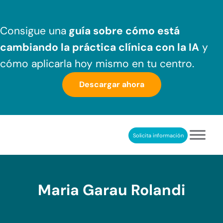
Saltar al contenido principal
Skip to header right navigation
Skip to after header navigation
Skip to site footer
Consigue una
guía sobre cómo
está
cambiando la práctica clínica
con la IA
y
cómo aplicarla hoy mismo en tu centro.
Descargar ahora
Solicita información
NeuronUP
REHABILITACIÓN COGNITIVA PROFESIONAL
Maria Garau Rolandi