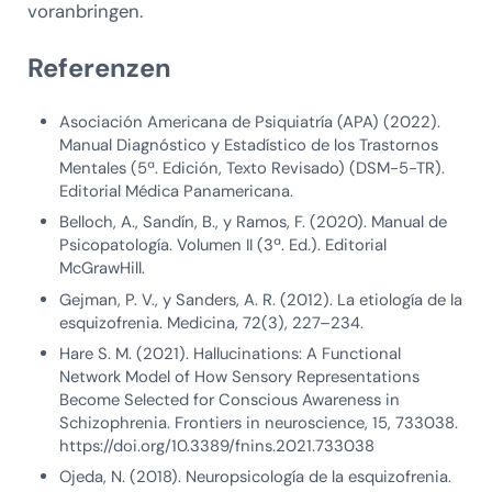
voranbringen.
Referenzen
Asociación Americana de Psiquiatría (APA) (2022).
Manual Diagnóstico y Estadístico de los Trastornos
Mentales (5ª. Edición, Texto Revisado) (DSM-5-TR).
Editorial Médica Panamericana.
Belloch, A., Sandín, B., y Ramos, F. (2020). Manual de
Psicopatología. Volumen II (3ª. Ed.). Editorial
McGrawHill.
Gejman, P. V., y Sanders, A. R. (2012). La etiología de la
esquizofrenia. Medicina, 72(3), 227–234.
Hare S. M. (2021). Hallucinations: A Functional
Network Model of How Sensory Representations
Become Selected for Conscious Awareness in
Schizophrenia. Frontiers in neuroscience, 15, 733038.
https://doi.org/10.3389/fnins.2021.733038
Ojeda, N. (2018). Neuropsicología de la esquizofrenia.