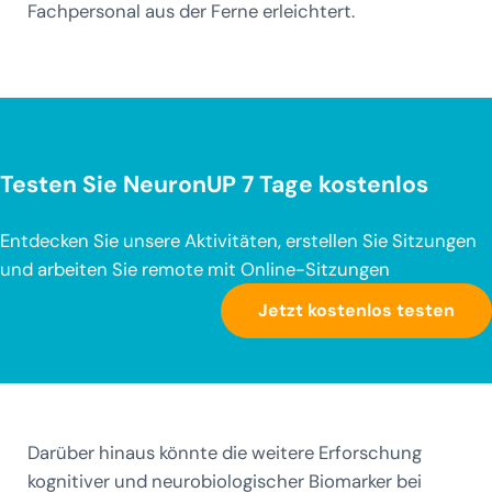
Fachpersonal aus der Ferne erleichtert.
Testen Sie NeuronUP 7 Tage kostenlos
Entdecken Sie unsere Aktivitäten, erstellen Sie Sitzungen
und arbeiten Sie remote mit Online-Sitzungen
Jetzt kostenlos testen
Darüber hinaus könnte die weitere Erforschung
kognitiver und neurobiologischer Biomarker bei