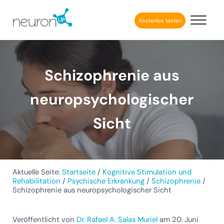
Skip to main content
Skip to header right navigation
Skip to after header navigation
Skip to site footer
Kostenlos testen
NeuronUP
BERUFLICHE KOGNITIVE REHABILITATION
Schizophrenie aus
neuropsychologischer
Sicht
Aktuelle Seite:
Startseite
/
Kognitive Stimulation und
Rehabilitation
/
Psychische Erkrankung
/
Schizophrenie
/
Schizophrenie aus neuropsychologischer Sicht
Veröffentlicht von
Dr. Rafael A. Salas Muriel
am 20. Juni