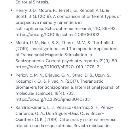
Editorial Síntesis.
Henry, J. D., Moore, P., Terrett, G., Rendell, P. G., &
Scott, J. G. (2019). A comparison of different types of
prospective memory reminders in
schizophrenia. Schizophrenia research, 210, 89–93.
https://doi.org/10.1016/j.schres.2019.06.002
Mehta, U. M., Naik, S. S., Thanki, M. V., & Thirthalli, J.
(2019). Investigational and Therapeutic Applications
of Transcranial Magnetic Stimulation in
Schizophrenia. Current psychiatry reports, 21(9), 89.
https://doi.org/10.1007/s11920-019-1076-2
Perkovic, M. N., Erjavec, G. N., Strac, D. S., Uzun, S.,
Kozumplik, O., & Pivac, N. (2017). Theranostic
Biomarkers for Schizophrenia. International journal of
molecular sciences, 18(4), 733.
https://doi.org/10.3390/ijms18040733
Ramírez-Jirano, L. J., Velasco-Ramírez, S. F., Pérez-
Carranza, G. A., Domínguez-Díaz, C., & Bitzer-
Quintero, O. K. (2019). Citocinas y sistema nervioso:
relación con la esquizofrenia. Revista médica del