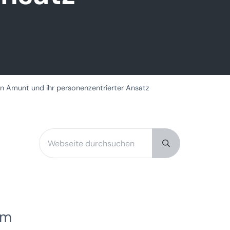
en Amunt und ihr personenzentrierter Ansatz
Webseite durchsuchen
Sidebar
Submit search
rm