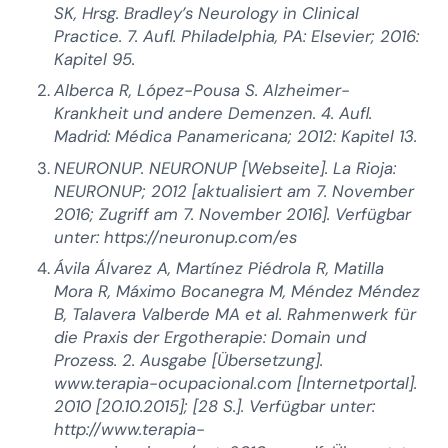
SK, Hrsg. Bradley’s Neurology in Clinical
Practice. 7. Aufl. Philadelphia, PA: Elsevier; 2016:
Kapitel 95.
Alberca R, López-Pousa S. Alzheimer-
Krankheit und andere Demenzen. 4. Aufl.
Madrid: Médica Panamericana; 2012: Kapitel 13.
NEURONUP. NEURONUP [Webseite]. La Rioja:
NEURONUP; 2012 [aktualisiert am 7. November
2016; Zugriff am 7. November 2016]. Verfügbar
unter: https://neuronup.com/es
Ávila Álvarez A, Martínez Piédrola R, Matilla
Mora R, Máximo Bocanegra M, Méndez Méndez
B, Talavera Valberde MA et al. Rahmenwerk für
die Praxis der Ergotherapie: Domain und
Prozess. 2. Ausgabe [Übersetzung].
www.terapia-ocupacional.com [Internetportal].
2010 [20.10.2015]; [28 S.]. Verfügbar unter:
http://www.terapia-