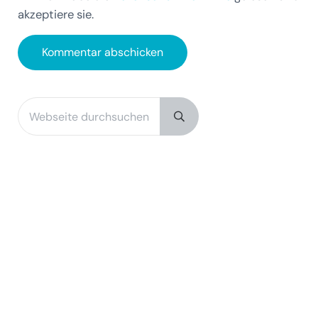
akzeptiere sie.
Webseite durchsuchen
Sidebar
Submit search