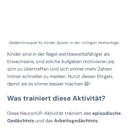
Gedächtnisspiel für Kinder
Spieler in der richtigen Reihenfolge
Kinder sind in der Regel wettbewerbsfähiger als
Erwachsene, und solche Aufgaben motivieren sie,
sich zu übertreffen und sich immer mehr Zahlen
immer schneller zu merken. Nutzt diesen Ehrgeiz,
damit sie es immer besser machen 😄!
Was trainiert diese Aktivität?
Diese NeuronUP-Aktivität trainiert das
episodische
Gedächtnis
und das
Arbeitsgedächtnis
.