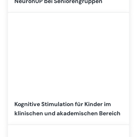
NeuronUP bei Seniorengruppen
Kognitive Stimulation für Kinder im
klinischen und akademischen Bereich