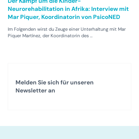
Der Kampf um die Kinder-
Neurorehabilitation in Afrika: Interview mit
Mar Piquer, Koordinatorin von PsicoNED
Im Folgenden wirst du Zeuge einer Unterhaltung mit Mar
Piquer Martínez, der Koordinatorin des …
Melden Sie sich für unseren
Newsletter an