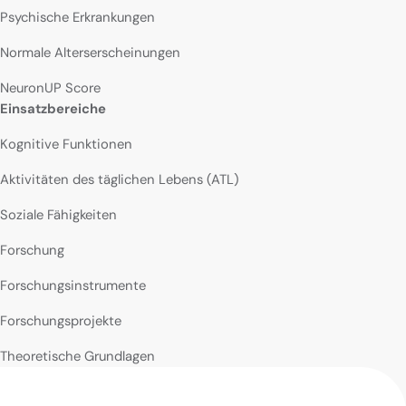
Psychische Erkrankungen
Normale Alterserscheinungen
NeuronUP Score
Einsatzbereiche
Kognitive Funktionen
Aktivitäten des täglichen Lebens (ATL)
Soziale Fähigkeiten
Forschung
Forschungsinstrumente
Forschungsprojekte
Theoretische Grundlagen