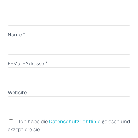
Name
*
E-Mail-Adresse
*
Website
Ich habe die
Datenschutzrichtlinie
gelesen und
akzeptiere sie.