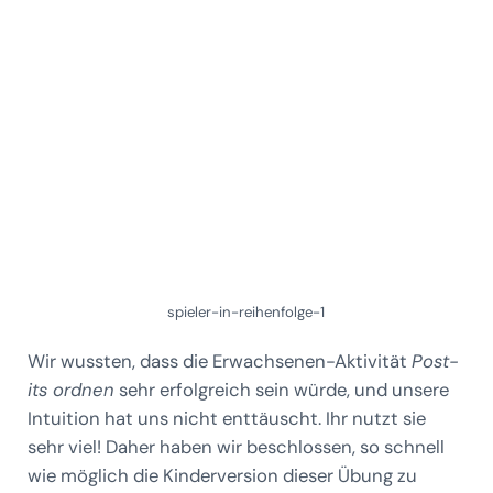
spieler-in-reihenfolge-1
Wir wussten, dass die Erwachsenen-Aktivität
Post-
its ordnen
sehr erfolgreich sein würde, und unsere
Intuition hat uns nicht enttäuscht. Ihr nutzt sie
sehr viel! Daher haben wir beschlossen, so schnell
wie möglich die Kinderversion dieser Übung zu