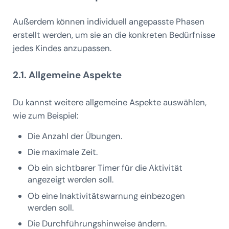
Außerdem können individuell angepasste Phasen
erstellt werden, um sie an die konkreten Bedürfnisse
jedes Kindes anzupassen.
2.1. Allgemeine Aspekte
Du kannst weitere allgemeine Aspekte auswählen,
wie zum Beispiel:
Die Anzahl der Übungen.
Die maximale Zeit.
Ob ein sichtbarer Timer für die Aktivität
angezeigt werden soll.
Ob eine Inaktivitätswarnung einbezogen
werden soll.
Die Durchführungshinweise ändern.