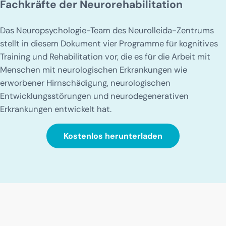
Fachkräfte der Neurorehabilitation
Das Neuropsychologie-Team des Neurolleida-Zentrums
stellt in diesem Dokument vier Programme für kognitives
Training und Rehabilitation vor, die es für die Arbeit mit
Menschen mit neurologischen Erkrankungen wie
erworbener Hirnschädigung, neurologischen
Entwicklungsstörungen und neurodegenerativen
Erkrankungen entwickelt hat.
Kostenlos herunterladen