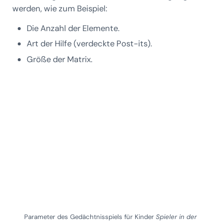
werden, wie zum Beispiel:
Die Anzahl der Elemente.
Art der Hilfe (verdeckte Post-its).
Größe der Matrix.
Parameter des Gedächtnisspiels für Kinder
Spieler in der