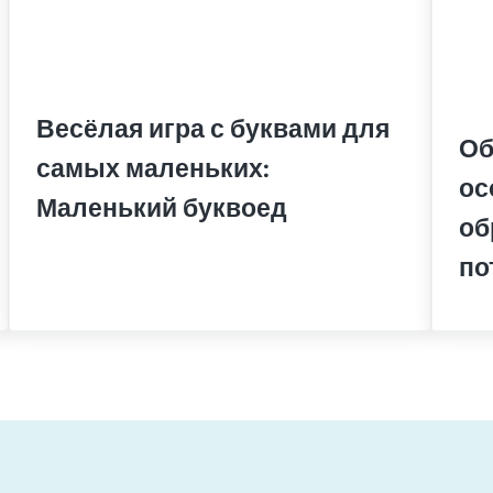
Весёлая игра с буквами для
Об
самых маленьких:
ос
Маленький буквоед
об
по