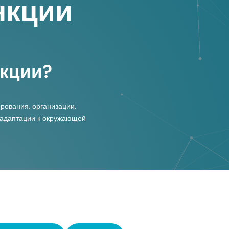
нкции
нкции?
рования, организации,
 адаптации к окружающей