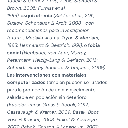
Tudela & Gómez-Ariza, 2006; Standen &
Brown, 2005; Furniss et al.,
1999)
,
esquizofrenia
(Sablier et al., 2011;
Suslow, Schonauer & Arolt, 2008 –con
recomendaciones para investigación
futura-; Medalia, Aluma, Tryon & Merriam,
1998; Hermanutz & Gestrich, 1991)
, o
fobia
social
(Neubauer, von Auer, Murray,
Petermann Helbig-Lang & Gerlach, 2013;
Schmidt, Richey, Buckner & Timpano, 2009)
.
Las
intervenciones con materiales
computerizados
también pueden ser usados
para la promoción de un envejecimiento
saludable en población sin deterioro
(Kueider, Parisi, Gross & Rebok, 2012;
Cassavaugh & Kramer, 2009; Basak, Boot,
Voss & Kramer, 2008; Flnkel & Yesavage,
2007; Rebok, Carlson & Langbaum, 2007;