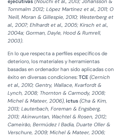
ejecutivas
(Nouchi et al., 2013; Johansson &
Tornmalm 2012; López Martinez et al., 2011; O
´Neill, Moran & Gillespie, 2010; Westerberg et
al., 2007; Ehlhardt et al., 2005; Kirsch et al.,
2004a; Gorman, Dayle, Hood & Rumrell,
2003)
.
En lo que respecta a perfiles específicos de
deterioro, los materiales y herramientas
basadas en ordenador han sido aplicadas con
éxito en diversas condiciones:
TCE
(Cernich
et al., 2010; Gentry, Wallace, Kvarfordt &
Lynch, 2008; Thornton & Carmody, 2008;
Michel & Mateer, 2006)
,
ictus
(Cha & Kim,
2013; Lauterbach, Foreman & Engsberg,
2013; Akinwuntan, Wachtel & Rosen, 2012;
Cameirão, Bermúdez I Badia, Duarte Oller &
Verschure, 2009; Michel & Mateer, 2006;