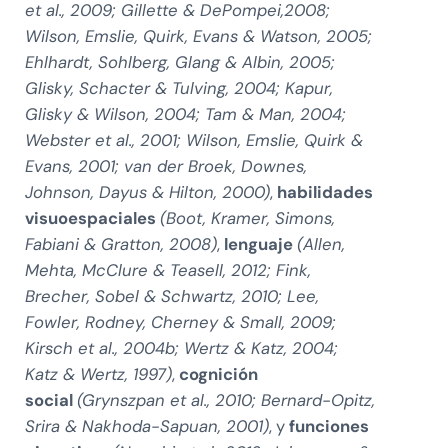
et al., 2009; Gillette & DePompei,2008;
Wilson, Emslie, Quirk, Evans & Watson, 2005;
Ehlhardt, Sohlberg, Glang & Albin, 2005;
Glisky, Schacter & Tulving, 2004; Kapur,
Glisky & Wilson, 2004; Tam & Man, 2004;
Webster et al., 2001; Wilson, Emslie, Quirk &
Evans, 2001; van der Broek, Downes,
Johnson, Dayus & Hilton, 2000)
,
habilidades
visuoespaciales
(Boot, Kramer, Simons,
Fabiani & Gratton, 2008)
,
lenguaje
(Allen,
Mehta, McClure & Teasell, 2012; Fink,
Brecher, Sobel & Schwartz, 2010; Lee,
Fowler, Rodney, Cherney & Small, 2009;
Kirsch et al., 2004b; Wertz & Katz, 2004;
Katz & Wertz, 1997)
,
cognición
social
(Grynszpan et al., 2010; Bernard-Opitz,
Srira & Nakhoda-Sapuan, 2001)
, y
funciones