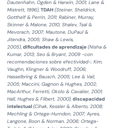
Dautenhahn, Ogden & Harwin, 2001; Lane &
Mistrett, 1996)
,
TDAH
(Steiner, Sheldrick,
Gotthelf & Perrin, 2011; Rabiner, Murray,
Skinner & Malone, 2010; Shalev, Tsal &
Mevorach, 2007; Mautone, DuPaul &
Jitendra, 2005; Shaw & Lewis,
2005)
,
dificultades de aprendizaje
(Nisha &
Kumar, 2013; Seo & Bryant, 2009 -con
recomendaciones sobre efectividad-; Kim,
Vaughn, Klingner & Woodruff, 2006;
Hasselbring & Bausch, 2005; Lee & Vail,
2005; Maccini, Gagnon & Hughes, 2002;
MacArthur, Ferretti, Okolo & Cavalier, 2001;
Hall, Hughes & Filbert, 2000)
,
discapacidad
intelectual
(Cihak, Kessler & Alberto, 2008;
Mechling & Ortega-Hurndon, 2007; Ayres,
Langone, Boon & Norman, 2006; Ortega-