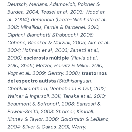
Deutsch, Merians, Adamovich, Poizner &
Burdea, 2004; Teasel et al., 2003; Wood et
al., 2004), demencia (Crete-Nishihata et al.,
2012; Mihailidis, Fernie & Barbenel, 2010;
Cipriani, Bianchetti &Trabucchi, 2006;
Cohene, Baecker & Marziali, 2005; Alm et al.,
2004; Hofman et al., 2003; Zanetti et al.,
2000)
,
esclerosis múltiple
(Flavia et al.,
2010; Shatil, Metzer, Horvitz & Miller, 2010;
Vogt et al., 2009; Gentry, 2008)
,
trastornos
del espectro autista
(Sitdhisanguan,
Chotikakamthorn, Dechaboon & Out, 2012;
Wainer & Ingersoll, 2011; Tanaka et al., 2010;
Beaumont & Sofronoff, 2008; Sansosti &
Powell-Smith, 2008; Stromer, Kimball,
Kinney & Taylor, 2006; Goldsmith & LeBlanc,
2004; Silver & Oakes, 2001; Werry,