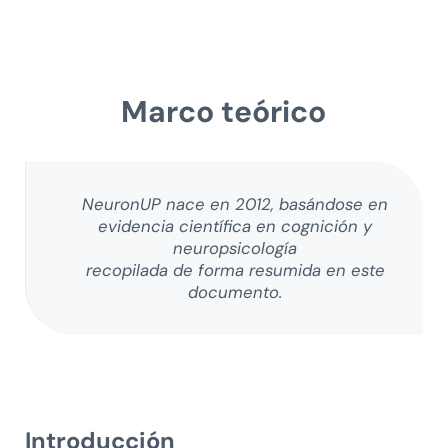
Skip to main content
Skip to header right navigation
Skip to after header navigation
Skip to site footer
Marco teórico
NeuronUP nace en 2012, basándose en
evidencia científica en cognición y
neuropsicología
recopilada de forma resumida en este
documento.
Introducción