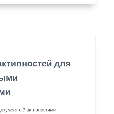
активностей для
быми
ями
окумент с 7 активностями,