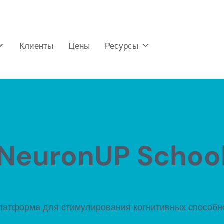
Клиенты
Цены
Ресурсы
NeuronUP Schoo
атформа для стимулирования когнитивных способно