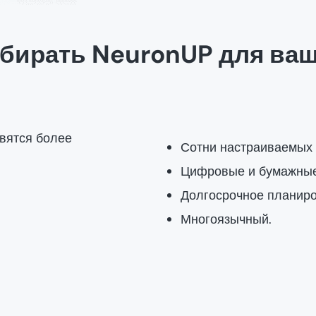
бирать NeuronUP для ва
овятся более
Сотни настраиваемых 
Цифровые и бумажные
Долгосрочное планиро
Многоязычный.