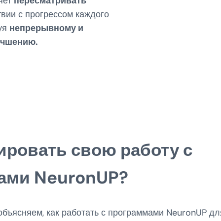
яет
пересматривать
твии с прогрессом каждого
вуя
непрерывному и
учшению.
ировать свою работу с
ами NeuronUP?
объясняем, как работать с программами NeuronUP д