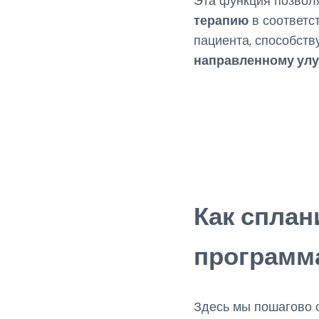
Эта функция позвол
терапию
в соответс
пациента, способст
направленному ул
Как сплан
программ
Здесь мы пошагово 