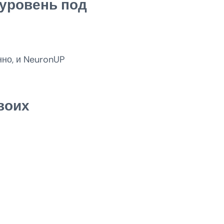
 уровень под
но, и NeuronUP
воих