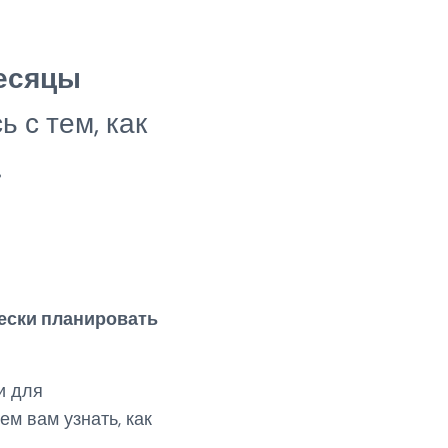
месяцы
 с тем, как
.
ески планировать
и для
м вам узнать, как