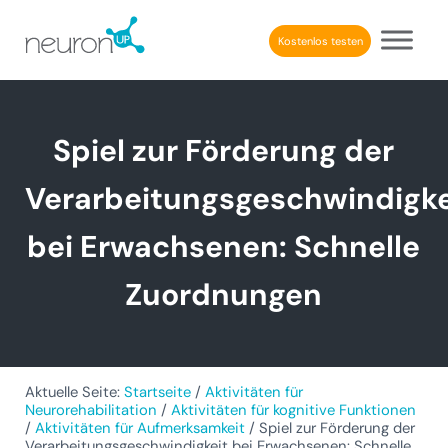
Skip to main content
Skip to header right navigation
Skip to after header navigation
Skip to site footer
Kostenlos testen
NeuronUP
BERUFLICHE KOGNITIVE REHABILITATION
Spiel zur Förderung der
Verarbeitungsgeschwindigke
bei Erwachsenen: Schnelle
Zuordnungen
Aktuelle Seite:
Startseite
/
Aktivitäten für
Neurorehabilitation
/
Aktivitäten für kognitive Funktionen
/
Aktivitäten für Aufmerksamkeit
/
Spiel zur Förderung der
Verarbeitungsgeschwindigkeit bei Erwachsenen: Schnelle