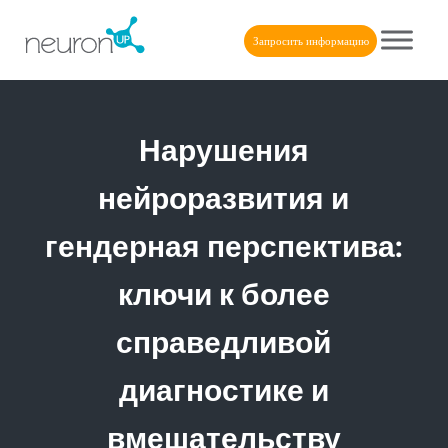
Skip to main content
Skip to header right navigation
Skip to after header navigation
Skip to site footer
Запросить информацию
NeuronUP
NeuronUP. Веб-платформа когнитивной реабилитации
Нарушения
нейроразвития и
гендерная перспектива:
ключи к более
справедливой
диагностике и
вмешательству