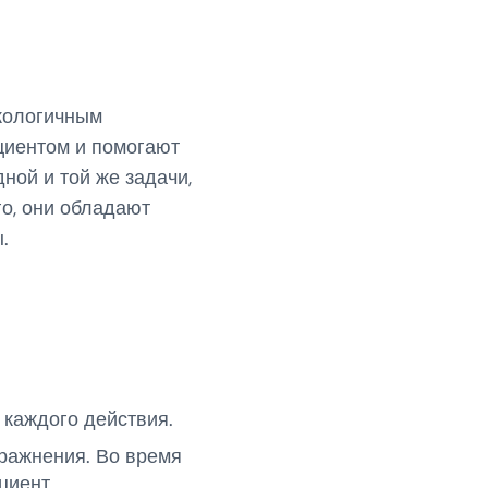
экологичным
циентом и помогают
ной и той же задачи,
о, они обладают
.
каждого действия.
ражнения. Во время
циент.