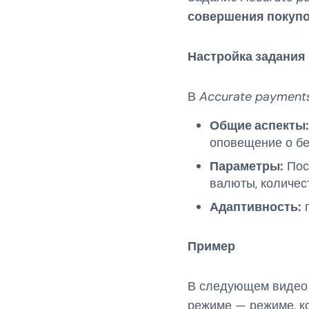
совершения покуп
Настройка задания
В
Accurate payment
Общие аспекты:
оповещение о бе
Параметры:
Поск
валюты, количес
Адаптивность:
п
Пример
В следующем видео 
режиме — режиме, к