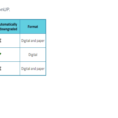
onUP.