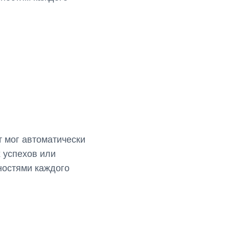
т мог автоматически
х успехов или
ностями каждого