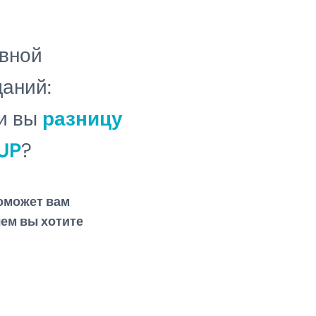
ивной
даний:
ли вы
разницу
UP
?
оможет вам
чем вы хотите