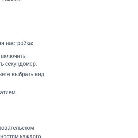
ая настройка:
 включить
ть секундомер.
жете выбрать вид
атием.
зовательском
бностям каждого