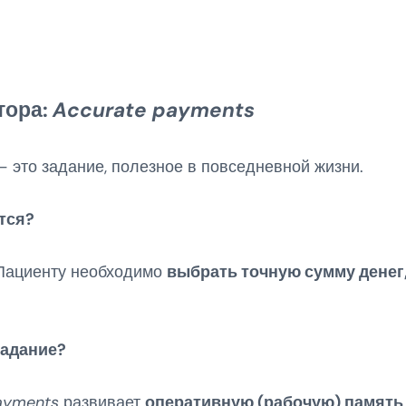
тора:
Accurate payments
 это задание, полезное в повседневной жизни.
тся?
ациенту необходимо
выбрать точную сумму денег
задание?
ayments
развивает
оперативную (рабочую) память