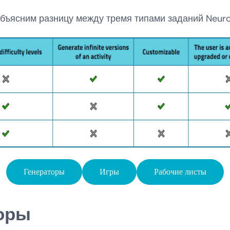
бъясним разницу между тремя типами заданий Neur
Генераторы
Игры
Рабочие листы
торы