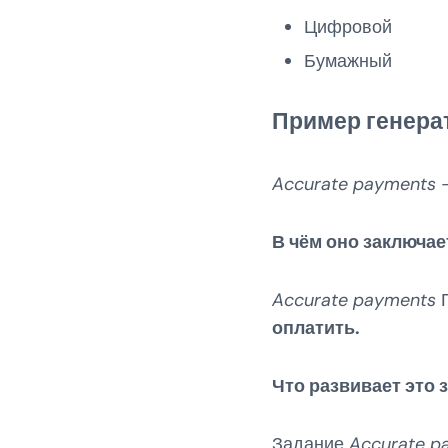
Цифровой
Бумажный
Пример генера
Accurate payments
—
В чём оно заключае
Accurate payments
П
оплатить.
Что развивает это 
Задание
Accurate p