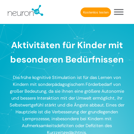
Skip to main content
Skip to header right navigation
Skip to after header navigation
Skip to site footer
Kostenlos testen
NeuronUP
BERUFLICHE KOGNITIVE REHABILITATION
Aktivitäten für Kinder mit
besonderen Bedürfnissen
Die frühe kognitive Stimulation ist für das Lernen von
Kindern mit sonderpädagogischem Förderbedarf von
großer Bedeutung, da sie ihnen eine größere Autonomie
und bessere Interaktion mit der Umwelt ermöglicht, ihr
Selbstwertgefühl stärkt und die Ängste abbaut. Eines der
Hauptziele ist die Verbesserung der grundlegenden
Lernprozesse, insbesondere bei Kindern mit
Aufmerksamkeitsdefiziten oder Defiziten des
Kurzzeitgedächtnis.