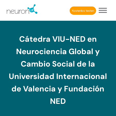
Skip to main content
Skip to header right navigation
Skip to after header navigation
Skip to site footer
Kostenlos testen
NeuronUP
BERUFLICHE KOGNITIVE REHABILITATION
Cátedra VIU-NED en
Neurociencia Global y
Cambio Social de la
Universidad Internacional
de Valencia y Fundación
NED