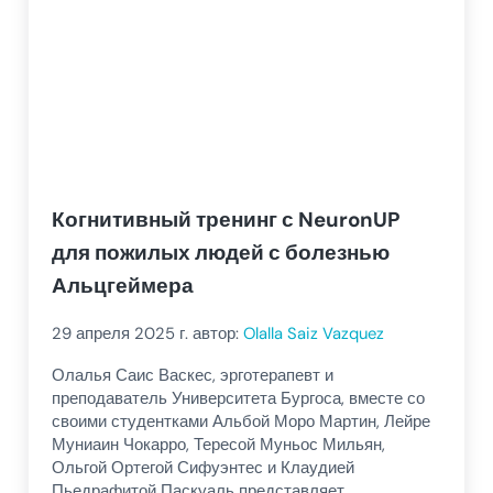
Когнитивный тренинг с NeuronUP
для пожилых людей с болезнью
Альцгеймера
29 апреля 2025
г. автор:
Olalla Saiz Vazquez
Олалья Саис Васкес, эрготерапевт и
преподаватель Университета Бургоса, вместе со
своими студентками Альбой Моро Мартин, Лейре
Муниаин Чокарро, Тересой Муньос Мильян,
Ольгой Ортегой Сифуэнтес и Клаудией
Пьедрафитой Паскуаль представляет