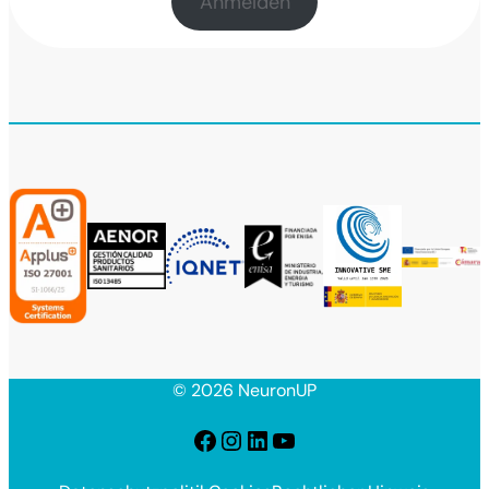
Anmelden
© 2026 NeuronUP
Facebook
Instagram
LinkedIn
YouTube