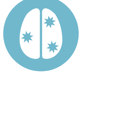
Erworbene Hirnschädigung
Eine erworbene Hirnschädigung ist eine
Verletzung der Gehirnzellen, die nach der
Geburt auftritt. Sie kann verschiedene
Ursachen haben und je nachdem, wo sich der
Schaden befindet, unterschiedliche Prozesse
betreffen. Außerdem ist ein in der
Entwicklung befindliches Gehirn (Kinder)