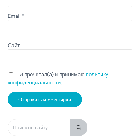
Email
*
Сайт
Я прочитал(а) и принимаю
политику
конфиденциальности
.
Поиск по сайту
Sidebar
Submit search