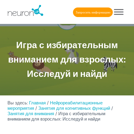
Skip to main content
Skip to header right navigation
Skip to after header navigation
Skip to site footer
Запросить информацию
NeuronUP
NeuronUP. Веб-платформа когнитивной реабилитации
Игра с избирательным
вниманием для взрослых:
Исследуй и найди
Вы здесь:
Главная
/
Нейрореабилитационные
мероприятия
/
Занятия для когнитивных функций
/
Занятия для внимания
/
Игра с избирательным
вниманием для взрослых: Исследуй и найди