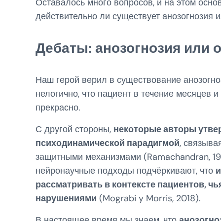
Оставалось много вопросов, и на этом осно
действительно ли существует анозогнозия и
Дебаты: анозогнозия или 
Наш герой верил в существование анозогнози
нелогично, что пациент в течение месяцев и
прекрасно.
С другой стороны,
некоторые авторы утве
психодинамической парадигмой
, связыва
защитными механизмами (Ramachandran, 199
нейронаучные подходы подчёркивают, что
и
рассматривать в контексте пациентов, ч
нарушениями
(Mograbi y Morris, 2018).
В настоящее время мы знаем, что
анозогно