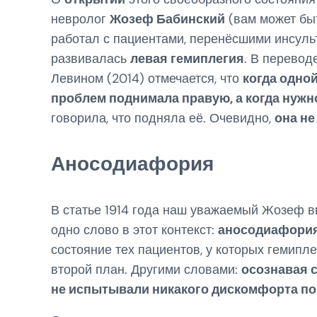
невролог
Жозеф Бабинский
(вам может бы
работал с пациентами, перенёсшими инсульт
развивалась
левая гемиплегия
. В перевод
Левином (2014) отмечается, что
когда одной
проблем поднимала правую, а когда нуж
говорила, что подняла её. Очевидно,
она не
Аносодиафория
В статье 1914 года наш уважаемый Жозеф вв
одно слово в этот контекст:
аносодиафори
состояние тех пациентов, у которых гемипл
второй план. Другими словами:
осознавая 
не испытывали никакого дискомфорта по