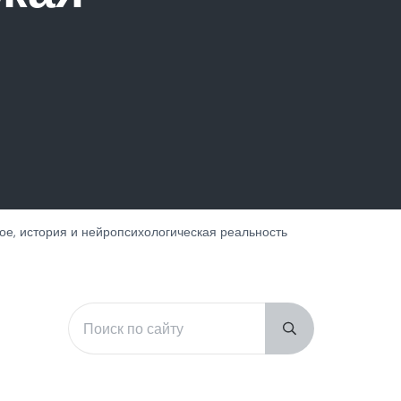
кое, история и нейропсихологическая реальность
Поиск по сайту
Sidebar
Submit search