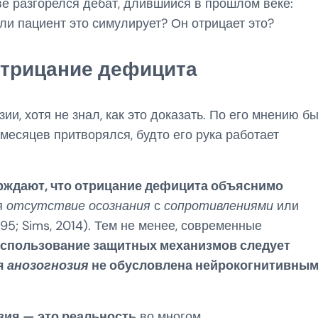
ве разгорелся дебат, длившийся в прошлом веке:
ли пациент это симулирует? Он отрицает это?
отрицание дефицита
и, хотя не знал, как это доказать. По его мнению б
 месяцев притворялся, будто его рука работает
рждают, что отрицание дефицита объяснимо
я
отсутствие осознания
с
сопротивлениями
или
5; Sims, 2014). Тем не менее, современные
спользование защитных механизмов следует
ья
анозогнозия
не обусловлена нейрокогнитивны
зия — это реальность
во многом