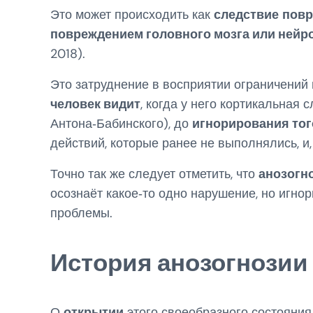
Это может происходить как
следствие
повр
повреждением головного мозга или ней
2018).
Это затруднение в восприятии ограничений
человек видит
, когда у него кортикальная
Антона‑Бабинского), до
игнорирования того
действий, которые ранее не выполнялись, и,
Точно так же следует отметить, что
анозогн
осознаёт какое‑то одно нарушение, но игно
проблемы.
История анозогнозии
О
открытии
этого своеобразного состояния 