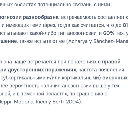
ичных областях потенциально связаны с ними.
зогнозии разнообразна
: встречаемость составляет
т
и имеющих гемипарез, тогда как считается, что до
8
спытывают какой‑либо тип анозогнозии, и
60%
тех, 
ушение
, также испытают её (Acharya y Sánchez-Mans
тя она чаще встречается при поражениях
с правой
при двусторонних поражениях
, частота появления
 (субкортикальными и/или кортикальными)
височных
нее вероятность наличия анозогнозии выше у тех
бной, и в теменной областях, по сравнению с
eppi-Modona, Ricci y Berti, 2004).