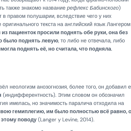
ть также знакомо название
рефлекс Бабинского
)
 в правом полушарии, вследствие чего у них
е оригинального текста на английский язык Лангером
 из пациенток просили поднять обе руки, она без
но было поднять левую
, то либо не отвечала, либо
 могла поднять её, но считала, что подняла
.
ёл неологизм анозогнозия, более того, он добавил 
я
(индифферентность). Этим словом он обозначил
егия имелась, но значимость паралича отходила на
свою гемиплегию, им было полностью всё равно, 
 этому поводу
(Langer y Levine, 2014).