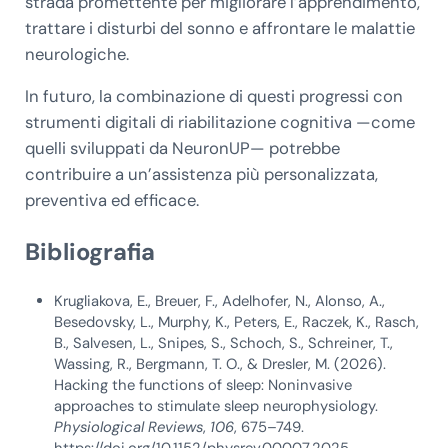
strada promettente per migliorare l’apprendimento,
trattare i disturbi del sonno e affrontare le malattie
neurologiche.
In futuro, la combinazione di questi progressi con
strumenti digitali di riabilitazione cognitiva —come
quelli sviluppati da NeuronUP— potrebbe
contribuire a un’assistenza più personalizzata,
preventiva ed efficace.
Bibliografia
Krugliakova, E., Breuer, F., Adelhofer, N., Alonso, A.,
Besedovsky, L., Murphy, K., Peters, E., Raczek, K., Rasch,
B., Salvesen, L., Snipes, S., Schoch, S., Schreiner, T.,
Wassing, R., Bergmann, T. O., & Dresler, M. (2026).
Hacking the functions of sleep: Noninvasive
approaches to stimulate sleep neurophysiology.
Physiological Reviews
,
106
, 675–749.
https://doi.org/10.1152/physrev.00007.2025