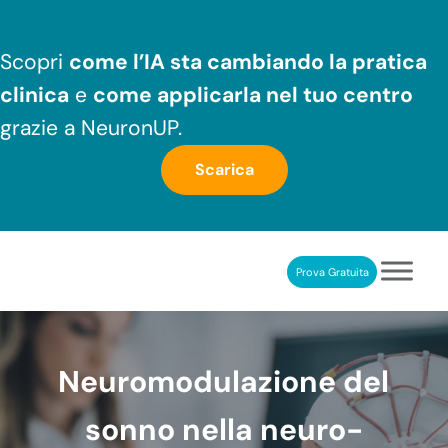
Passa al contenuto principale
Skip to header right navigation
Skip to after header navigation
Skip to site footer
Scopri
come l’IA sta cambiando la pratica
clinica
e
come applicarla nel tuo centro
grazie a NeuronUP.
Scarica
Prova Gratuita
NeuronUP
RIABILITAZIONE COGNITIVA PROFESSIONALE
Neuromodulazione del
sonno nella neuro-