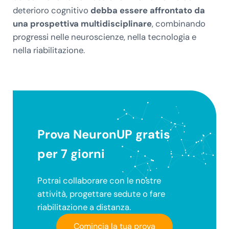
deterioro cognitivo
debba essere affrontato da
una prospettiva multidisciplinare
, combinando
progressi nelle neuroscienze, nella tecnologia e
nella riabilitazione.
Prova NeuronUP gratis
per 7 giorni
Potrai collaborare con le nostre
attività, progettare sedute o fare
riabilitazione a distanza.
Comincia la tua prova