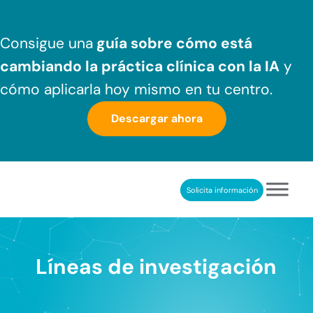
Saltar al contenido principal
Skip to header right navigation
Skip to after header navigation
Skip to site footer
Consigue una
guía sobre cómo
está
cambiando la práctica clínica
con la IA
y
cómo aplicarla hoy mismo en tu centro.
Descargar ahora
Solicita información
NeuronUP
REHABILITACIÓN COGNITIVA PROFESIONAL
Líneas de investigación