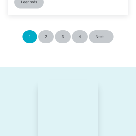
Leer más
Neuromodulación del sueño en neurorrehabilitación: Técnicas
1
2
3
4
Next
Página
Página
Página
Página