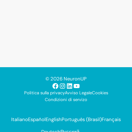
© 2026 NeuronUP
Facebook
Instagram
LinkedIn
YouTube
Politica sulla privacy
Avviso Legale
Cookies
Condizioni di servizo
Italiano
Español
English
Português (Brasil)
Français
Deutsch
Русский