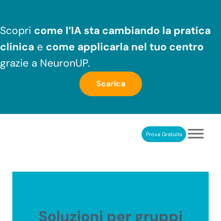
Passa al contenuto principale
Skip to header right navigation
Skip to after header navigation
Skip to site footer
Scopri
come l’IA sta cambiando la pratica
clinica
e
come applicarla nel tuo centro
grazie a NeuronUP.
Scarica
Prova Gratuita
NeuronUP
RIABILITAZIONE COGNITIVA PROFESSIONALE
Soluzioni per gruppi