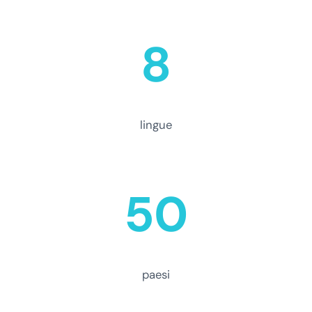
8
lingue
50
paesi