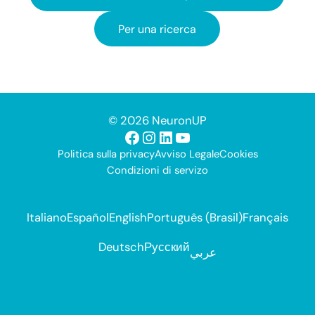
Per una ricerca
© 2026 NeuronUP
Facebook
Instagram
LinkedIn
YouTube
Politica sulla privacy
Avviso Legale
Cookies
Condizioni di servizo
Italiano
Español
English
Português (Brasil)
Français
Deutsch
Русский
عربي