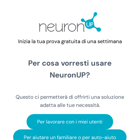
Passa al contenuto principale
Skip to header right navigation
Skip to after header navigation
Skip to site footer
Inizia la tua prova gratuita di una settimana
Per cosa vorresti usare
NeuronUP?
Questo ci permetterà di offrirti una soluzione
adatta alle tue necessità.
Per lavorare con i miei utenti
Per aiutare un familiare o per auto-aiuto