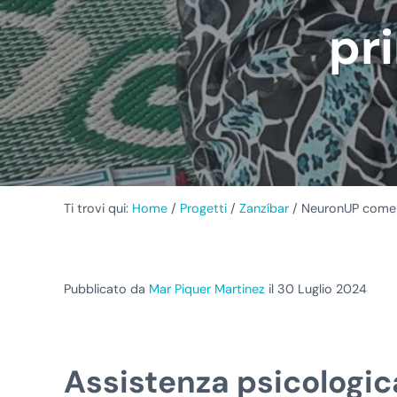
pr
Ti trovi qui:
Home
/
Progetti
/
Zanzíbar
/
NeuronUP come r
Pubblicato da
Mar Piquer Martinez
il 30 Luglio 2024
Assistenza psicologica