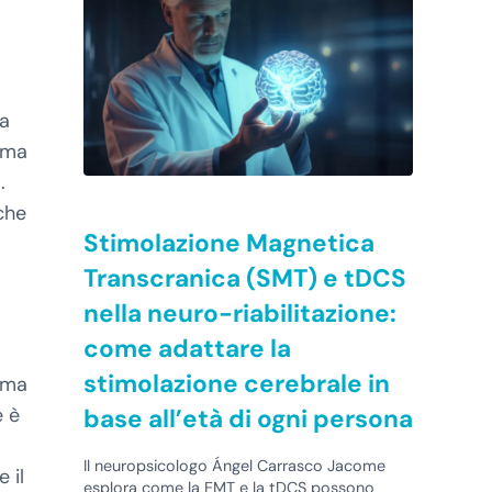
ca
tima
.
che
Stimolazione Magnetica
Transcranica (SMT) e tDCS
nella neuro-riabilitazione:
come adattare la
stimolazione cerebrale in
amma
e è
base all’età di ogni persona
Il neuropsicologo Ángel Carrasco Jacome
 il
esplora come la EMT e la tDCS possono