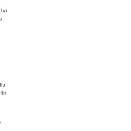
ò ha
 a
lla
fin
o