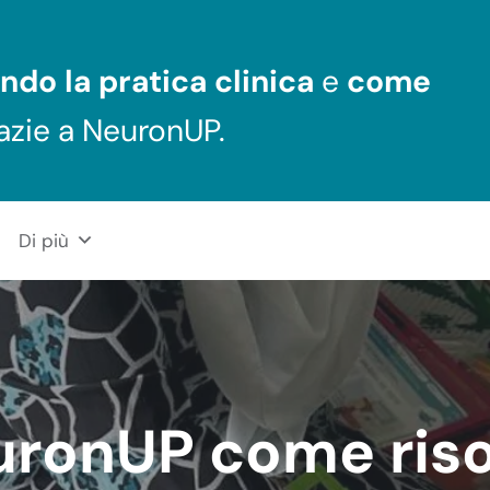
ndo la pratica clinica
e
come
azie a NeuronUP.
Di più
ronUP come ris