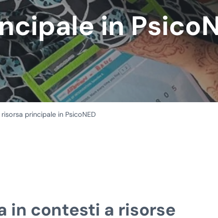
incipale in Psico
isorsa principale in PsicoNED
 in contesti a risorse