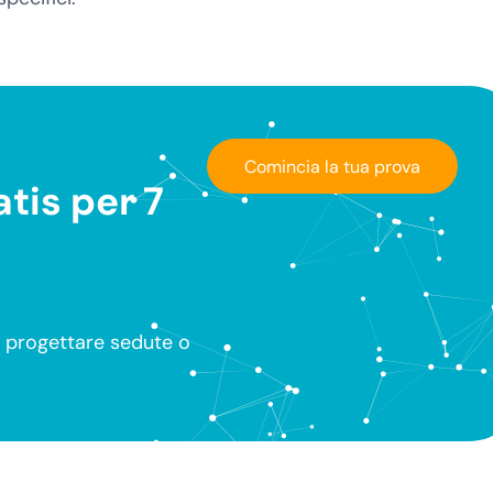
Comincia la tua prova
tis per 7
à, progettare sedute o