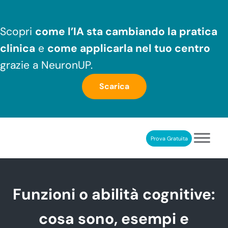
Passa al contenuto principale
Skip to header right navigation
Skip to after header navigation
Skip to site footer
Scopri
come l’IA sta cambiando la pratica
clinica
e
come applicarla nel tuo centro
grazie a NeuronUP.
Scarica
Prova Gratuita
NeuronUP
RIABILITAZIONE COGNITIVA PROFESSIONALE
Funzioni o abilità cognitive:
cosa sono, esempi e