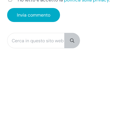
Cerca in questo sito web
Sidebar
Submit search