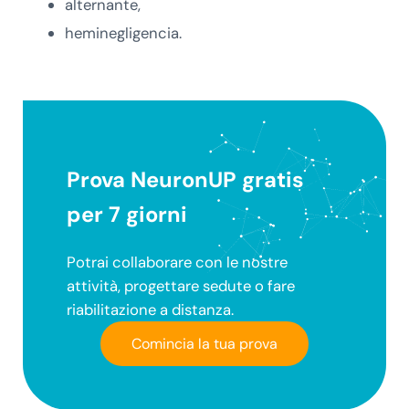
alternante,
heminegligencia.
Prova NeuronUP gratis
per 7 giorni
Potrai collaborare con le nostre
attività, progettare sedute o fare
riabilitazione a distanza.
Comincia la tua prova