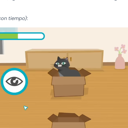
(con tiempo)
: