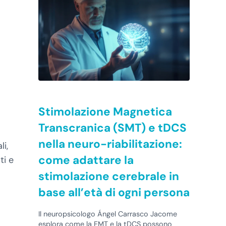
Stimolazione Magnetica
Transcranica (SMT) e tDCS
nella neuro-riabilitazione:
i,
come adattare la
ti e
stimolazione cerebrale in
base all’età di ogni persona
Il neuropsicologo Ángel Carrasco Jacome
esplora come la EMT e la tDCS possono