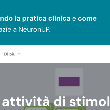
ndo la pratica clinica
e
come
azie a NeuronUP.
Di più
attività di stimo