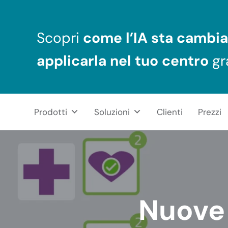
Passa al contenuto principale
Skip to header right navigation
Skip to after header navigation
Skip to site footer
Scopri
come l’IA sta cambia
applicarla nel tuo centro
gr
Prodotti
Soluzioni
Clienti
Prezzi
NeuronUP
RIABILITAZIONE COGNITIVA PROFESSIONALE
Nuove 