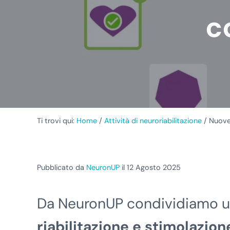
c
Ti trovi qui:
Home
/
Attività di neuroriabilitazione
/
Nuove 
Pubblicato da
NeuronUP
il 12 Agosto 2025
Da NeuronUP condividiamo un
riabilitazione e stimolazio