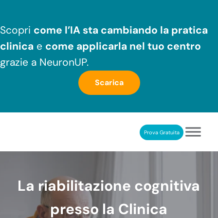
Passa al contenuto principale
Skip to header right navigation
Skip to after header navigation
Skip to site footer
Scopri
come l’IA sta cambiando la pratica
clinica
e
come applicarla nel tuo centro
grazie a NeuronUP.
Scarica
Prova Gratuita
NeuronUP
RIABILITAZIONE COGNITIVA PROFESSIONALE
La riabilitazione cognitiva
presso la Clinica