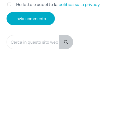
Ho letto e accetto la
politica sulla privacy
.
Cerca in questo sito web
Sidebar
Submit search