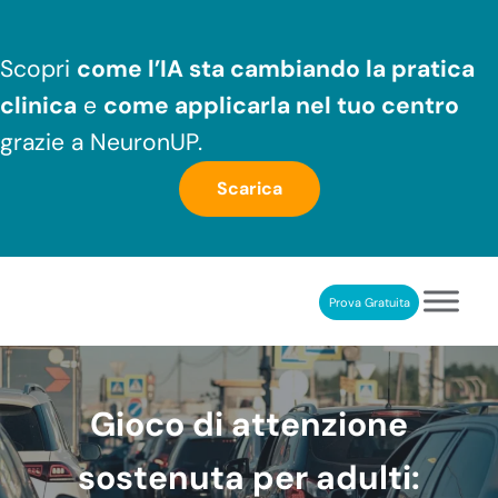
Passa al contenuto principale
Skip to header right navigation
Skip to after header navigation
Skip to site footer
Scopri
come l’IA sta cambiando la pratica
clinica
e
come applicarla nel tuo centro
grazie a NeuronUP.
Scarica
Prova Gratuita
NeuronUP
RIABILITAZIONE COGNITIVA PROFESSIONALE
Gioco di attenzione
sostenuta per adulti: