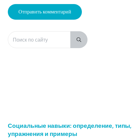
Поиск по сайту
Sidebar
Submit search
Социальные навыки: определение, типы,
упражнения и примеры