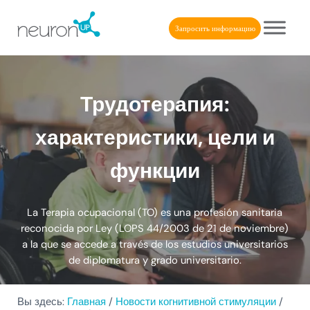
Skip to main content
Skip to header right navigation
Skip to after header navigation
Skip to site footer
Запросить информацию
NeuronUP
NeuronUP. Веб-платформа когнитивной реабилитации
Трудотерапия:
характеристики, цели и
функции
La Terapia ocupacional (TO) es una profesión sanitaria
reconocida por Ley (LOPS 44/2003 de 21 de noviembre)
a la que se accede a través de los estudios universitarios
de diplomatura y grado universitario.
Вы здесь:
Главная
/
Новости когнитивной стимуляции
/