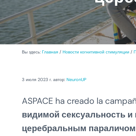
Вы здесь:
Главная
/
Новости когнитивной стимуляции
/
П
3 июля 2023
г. автор:
NeuronUP
ASPACE ha creado la campañ
видимой сексуальность и
церебральным параличом