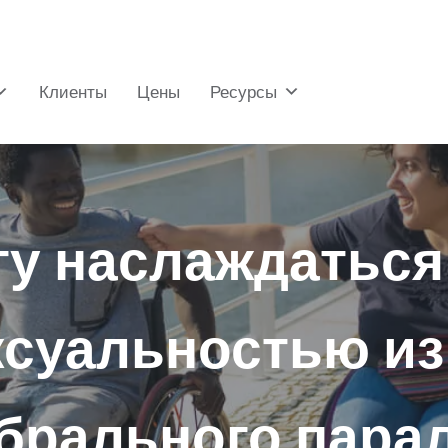
Клиенты
Цены
Ресурсы
гу наслаждаться
ксуальностью из
брального пара