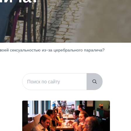
воей сексуальностью из-за церебрального паралича?
Поиск по сайту
Sidebar
Submit search