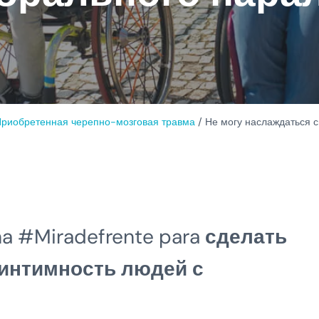
риобретенная черепно-мозговая травма
/
Не могу наслаждаться с
a #Miradefrente para
сделать
 интимность людей с