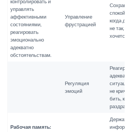
контролировать и
Сохранят
управлять
спокойст
аффективными
Управление
когда дел
состояниями,
фрустрацией
не так, ка
реагировать
хочется.
эмоционально
адекватно
обстоятельствам.
Реагиров
адекватн
Регуляция
ситуации.
эмоций
не кричат
бить, ког
раздража
Держать 
Рабочая память:
информа