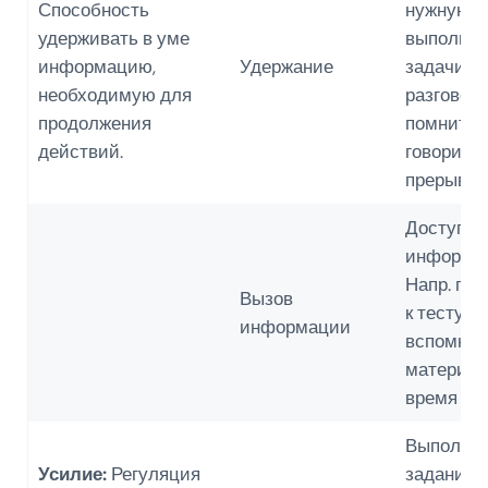
Способность
нужную п
удерживать в уме
выполне
информацию,
Удержание
задачи. Н
необходимую для
разговоре
продолжения
помнить, 
действий.
говорили
прерыван
Доступ к
информа
Напр. гот
Вызов
к тесту, н
информации
вспомнит
материал
время эк
Выполня
Усилие:
Регуляция
задания 