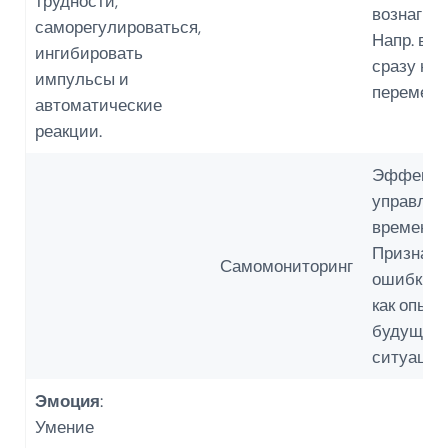
трудности,
вознагра
саморегулироваться,
Напр. вы
ингибировать
сразу на
импульсы и
перемене
автоматические
реакции.
Эффекти
управлят
временем
Признава
Самомониторинг
ошибки и
как опыт 
будущих
ситуаций
Эмоция
:
Умение