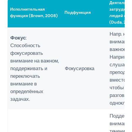
Деятельно
Исполнительная
затруднён
Подфункция
функция (Brown, 2008)
людей с С
(Duda, 2011
Напр. на
Фокус
:
внимание
Способность
важное.
фокусировать
Например
внимание на важном,
слушать
поддерживать и
Фокусировка
преподав
переключать
вместо то
внимание в
чтобы
определённых
разговари
задачах.
одноклас
Поддерж
внимание
течение 