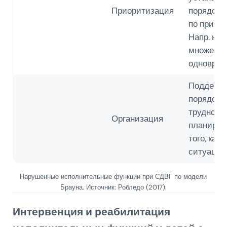
Приоритизация
порядок 
по приори
Напр. на
множеств
одноврем
Поддерж
порядок. 
трудност
Организация
планиров
того, как
ситуацию
Нарушенные исполнительные функции при СДВГ по модели
Брауна. Источник: Робледо (2017).
Интервенция и реабилитация