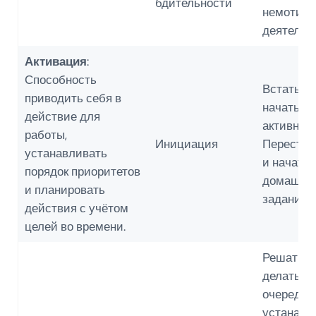
бдительности
немотив
деятельн
Активация
:
Способность
Встать у
приводить себя в
начать д
действие для
активност
работы,
Инициация
Перестат
устанавливать
и начать 
порядок приоритетов
домашни
и планировать
задания.
действия с учётом
целей во времени.
Решать, ч
делать в
очередь 
устанавл