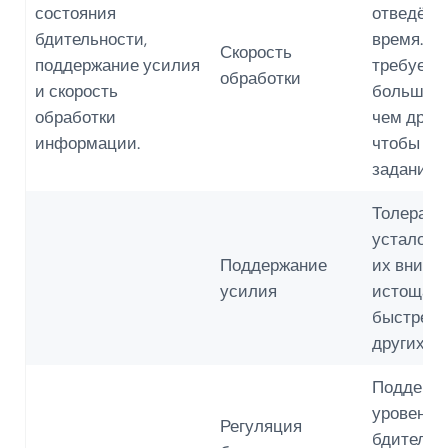
состояния
отведённ
бдительности,
время. На
Скорость
поддержание усилия
требуетс
обработки
и скорость
больше в
обработки
чем друг
информации.
чтобы за
задание.
Толерант
усталости
Поддержание
их внима
усилия
истощает
быстрее, 
других де
Поддерж
уровень
Регуляция
бдительн