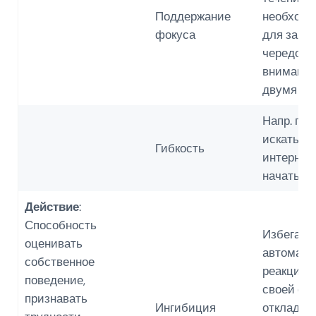
Поддержание
необходи
фокуса
для занят
чередова
внимание
двумя за
Напр. пер
искать в
Гибкость
интернет
начать пи
Действие
:
Способность
Избегать
оценивать
автомати
собственное
реакций,
поведение,
своей оч
признавать
Ингибиция
откладыв