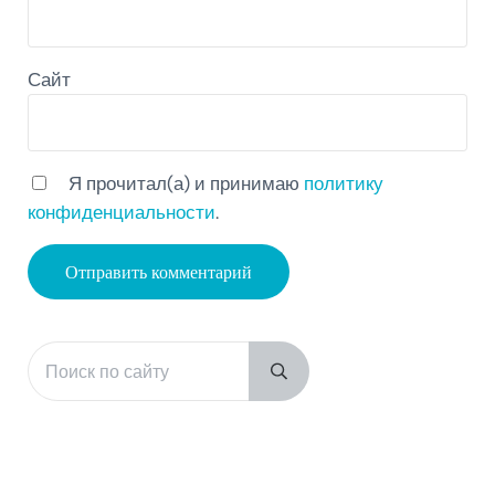
Сайт
Я прочитал(а) и принимаю
политику
конфиденциальности
.
Поиск по сайту
Sidebar
Submit search