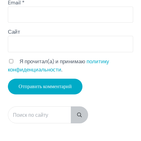
Email
*
Сайт
Я прочитал(а) и принимаю
политику
конфиденциальности
.
Поиск по сайту
Sidebar
Submit search