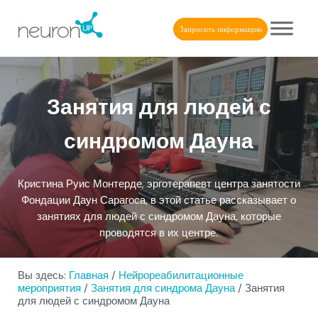
Skip to main content
Skip to header right navigation
Skip to after header navigation
Skip to site footer
Запросить информацию
NeuronUP
NeuronUP. Веб-платформа когнитивной реабилитации
Занятия для людей с
синдромом Дауна
Кристина Руис Монтерде, эрготерапевт центра занятости
Фондации Даун Сарагоса, в этой статье рассказывает о
занятиях для людей с синдромом Дауна, которые
проводятся в их центре.
Вы здесь:
Главная
/
Нейрореабилитационные
мероприятия
/
Занятия для синдрома Дауна
/
Занятия
для людей с синдромом Дауна