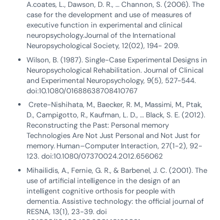
A.coates, L., Dawson, D. R., … Channon, S. (2006). The
case for the development and use of measures of
executive function in experimental and clinical
neuropsychology.Journal of the International
Neuropsychological Society, 12(02), 194- 209.
Wilson, B. (1987). Single-Case Experimental Designs in
Neuropsychological Rehabilitation. Journal of Clinical
and Experimental Neuropsychology, 9(5), 527-544.
doi:10.1080/01688638708410767
Crete-Nishihata, M., Baecker, R. M., Massimi, M., Ptak,
D., Campigotto, R., Kaufman, L. D., … Black, S. E. (2012).
Reconstructing the Past: Personal memory
Technologies Are Not Just Personal and Not Just for
memory.
Human–Computer Interaction, 27(1-2), 92-
123. doi:10.1080/07370024.2012.656062
Mihailidis, A., Fernie, G. R., & Barbenel, J. C. (2001). The
use of artificial intelligence in the design of an
intelligent cognitive orthosis for people with
dementia. Assistive technology: the official journal of
RESNA, 13(1), 23-39. doi