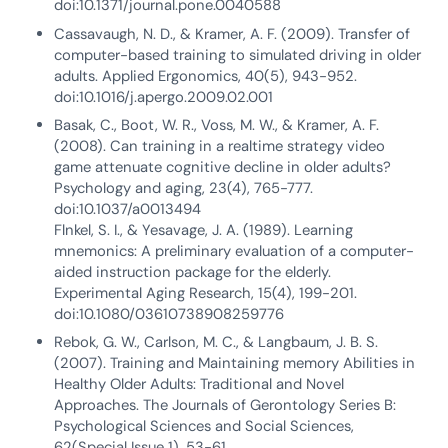
doi:10.1371/journal.pone.0040588
Cassavaugh, N. D., & Kramer, A. F. (2009). Transfer of
computer-based training to simulated driving in older
adults. Applied Ergonomics, 40(5), 943-952.
doi:10.1016/j.apergo.2009.02.001
Basak, C., Boot, W. R., Voss, M. W., & Kramer, A. F.
(2008). Can training in a realtime strategy video
game attenuate cognitive decline in older adults?
Psychology and aging, 23(4), 765-777.
doi:10.1037/a0013494
Flnkel, S. I., & Yesavage, J. A. (1989). Learning
mnemonics: A preliminary evaluation of a computer-
aided instruction package for the elderly.
Experimental Aging Research, 15(4), 199-201.
doi:10.1080/03610738908259776
Rebok, G. W., Carlson, M. C., & Langbaum, J. B. S.
(2007). Training and Maintaining memory Abilities in
Healthy Older Adults: Traditional and Novel
Approaches. The Journals of Gerontology Series B:
Psychological Sciences and Social Sciences,
62(Special Issue 1), 53-61.