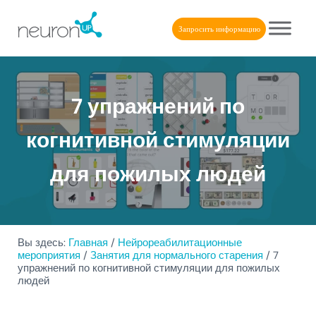
Skip to main content
Skip to header right navigation
Skip to after header navigation
Skip to site footer
Запросить информацию
NeuronUP
NeuronUP. Веб-платформа когнитивной реабилитации
7 упражнений по
когнитивной стимуляции
для пожилых людей
Вы здесь:
Главная
/
Нейрореабилитационные
мероприятия
/
Занятия для нормального старения
/
7
упражнений по когнитивной стимуляции для пожилых
людей