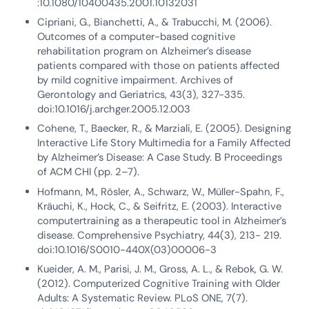
:10.1080/10400435.2001.10132031
Cipriani, G., Bianchetti, A., & Trabucchi, M. (2006).
Outcomes of a computer-based cognitive
rehabilitation program on Alzheimer’s disease
patients compared with those on patients affected
by mild cognitive impairment. Archives of
Gerontology and Geriatrics, 43(3), 327-335.
doi:10.1016/j.archger.2005.12.003
Cohene, T., Baecker, R., & Marziali, E. (2005). Designing
Interactive Life Story Multimedia for a Family Affected
by Alzheimer’s Disease: A Case Study. В Proceedings
of ACM CHI (pp. 2–7).
Hofmann, M., Rösler, A., Schwarz, W., Müller-Spahn, F.,
Kräuchi, K., Hock, C., & Seifritz, E. (2003). Interactive
computertraining as a therapeutic tool in Alzheimer’s
disease. Comprehensive Psychiatry, 44(3), 213- 219.
doi:10.1016/S0010-440X(03)00006-3
Kueider, A. M., Parisi, J. M., Gross, A. L., & Rebok, G. W.
(2012). Computerized Cognitive Training with Older
Adults: A Systematic Review. PLoS ONE, 7(7).