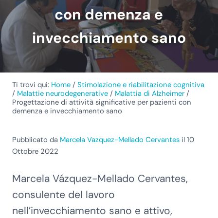
con demenza e
invecchiamento sano
Ti trovi qui:
Home
/
Stimolazione e riabilitazione cognitiva
/
Malattie neurodegenerative
/
Malattia di Alzheimer
/
Progettazione di attività significative per pazienti con
demenza e invecchiamento sano
Pubblicato da
Marcela Vazquez-Mellado Cervantes
il 10
Ottobre 2022
Marcela Vázquez-Mellado Cervantes,
consulente del lavoro
nell’invecchiamento sano e attivo,