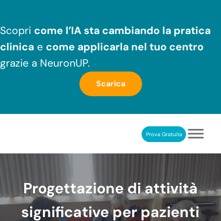
Passa al contenuto principale
Skip to header right navigation
Skip to after header navigation
Skip to site footer
Scopri
come l’IA sta cambiando la pratica
clinica
e
come applicarla nel tuo centro
grazie a NeuronUP.
Scarica
Prova Gratuita
NeuronUP
RIABILITAZIONE COGNITIVA PROFESSIONALE
Progettazione di attività
significative per pazienti