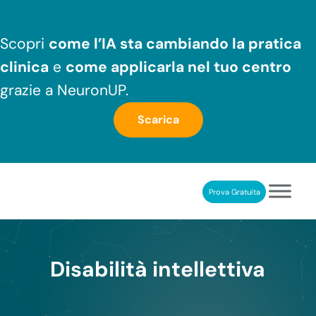
Passa al contenuto principale
Skip to header right navigation
Skip to after header navigation
Skip to site footer
Scopri
come l’IA sta cambiando la pratica
clinica
e
come applicarla nel tuo centro
grazie a NeuronUP.
Scarica
Prova Gratuita
NeuronUP
RIABILITAZIONE COGNITIVA PROFESSIONALE
Disabilità intellettiva