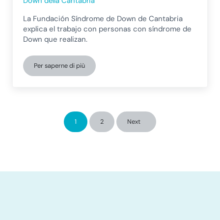
Down della Cantabria
La Fundación Síndrome de Down de Cantabria
explica el trabajo con personas con síndrome de
Down que realizan.
Per saperne di più
Lavoro con persone affette da sindrome di Down per fa
1
2
Next
Pagina
Pagina